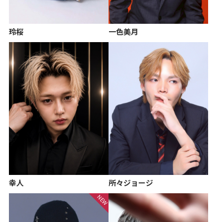
玲桜
一色美月
幸人
所々ジョージ