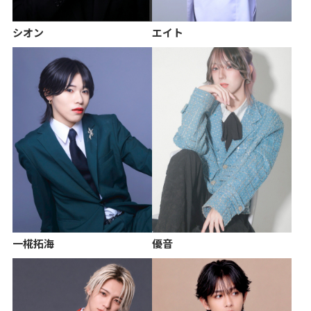
シオン
エイト
一椛拓海
優音