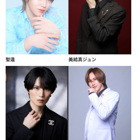
聖逢
美結真ジュン