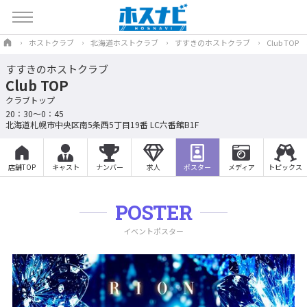
ホストクラブ
北海道ホストクラブ
すすきのホストクラブ
Club TOP
すすきのホストクラブ
Club TOP
クラブトップ
20：30～0：45
北海道札幌市中央区南5条西5丁目19番 LC六番館B1F
店舗TOP
キャスト
ナンバー
求人
ポスター
メディア
トピックス
POSTER
イベントポスター