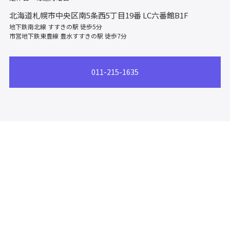
北海道札幌市中央区南5条西5丁目19番
LC六番館B1F
地下鉄南北線 すすきの駅 徒歩5分
市営地下鉄東豊線 豊水すすきの駅 徒歩7分
011-215-1635