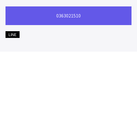
0363021510
LINE