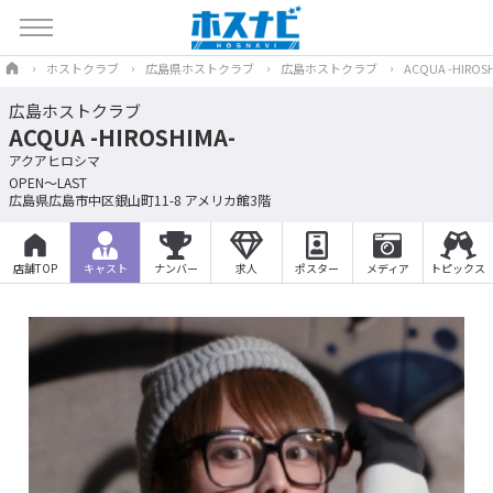
ホストクラブ
広島県ホストクラブ
広島ホストクラブ
ACQUA -HIROS
広島ホストクラブ
ACQUA -HIROSHIMA-
アクアヒロシマ
OPEN～LAST
広島県広島市中区銀山町11-8 アメリカ館3階
店舗TOP
キャスト
ナンバー
求人
ポスター
メディア
トピックス