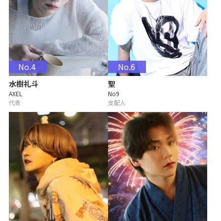
No.4
No.6
水樹礼斗
聖
AXEL
No9
代表
支配人