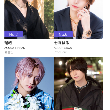
No.2
No.6
瑞紀
七海 はる
ACQUA-IBARAKI-
ACQUA-SAGA-
副主任
Producer