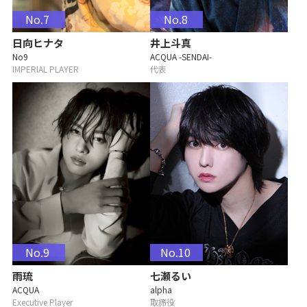
No.7
No.8
日向ヒナタ
井上斗真
No9
ACQUA -SENDAI-
IMPERIAL PLAYER
代表
No.9
No.10
雨琉
七瀬るい
ACQUA
alpha
Executive Player
取締役