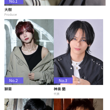
No.1
大樹
Producer
No.2
No.3
獅葵
神楽 蘭
代表