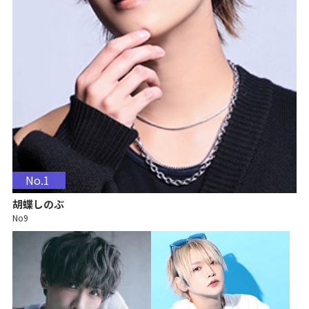
No.1
胡蝶しのぶ
No9