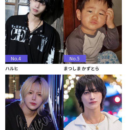
No.4
No.5
ハルヒ
まつしま かずとら