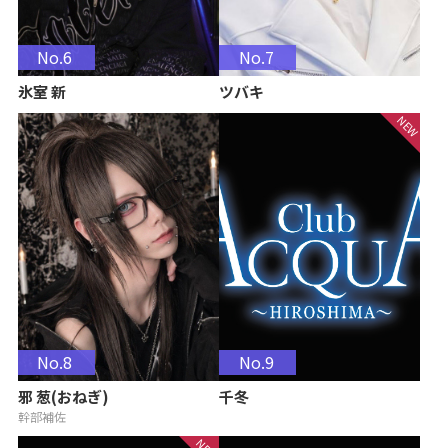
No.6
No.7
氷室 新
ツバキ
No.8
No.9
邪 葱(おねぎ)
千冬
幹部補佐