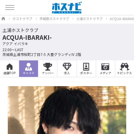
ホストクラブ
茨城県ホストクラブ
土浦ホストクラブ
ACQUA-IBARAKI
土浦ホストクラブ
ACQUA-IBARAKI-
アクア イバラキ
22:00〜LAST
茨城県土浦市桜町2丁目7-5 大豊グランディIV 2階
店舗TOP
キャスト
ナンバー
求人
ポスター
メディア
トピックス