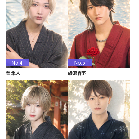
No.4
No.5
皇 隼人
綾瀬春羽