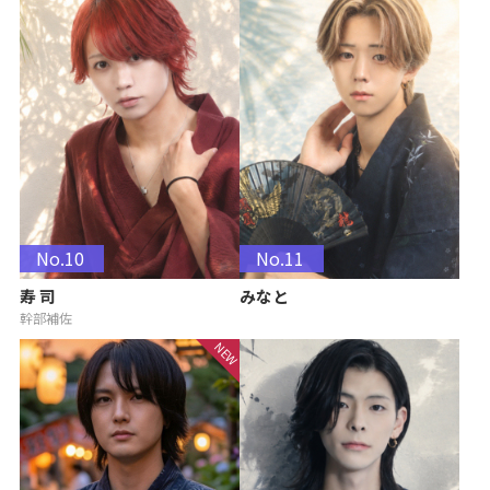
No.10
No.11
寿 司
みなと
幹部補佐