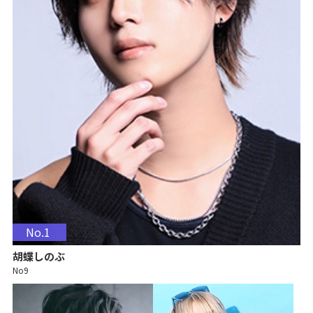
No.1
胡蝶しのぶ
No9