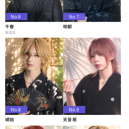
No.6
No.7
千春
咲都
副主任
No.8
No.9
琥珀
天音 枢