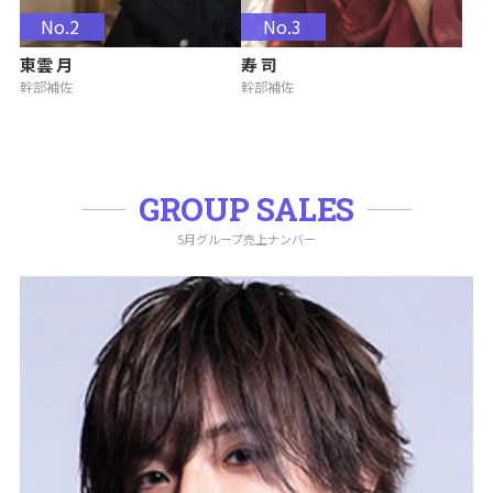
No.2
No.3
東雲 月
寿 司
幹部補佐
幹部補佐
GROUP SALES
5月グループ売上ナンバー