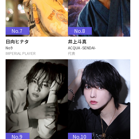
No.7
No.8
日向ヒナタ
井上斗真
No9
ACQUA -SENDAI-
IMPERIAL PLAYER
代表
No.9
No.10