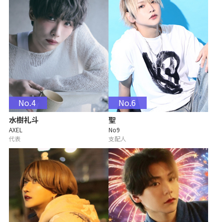
No.4
No.6
水樹礼斗
聖
AXEL
No9
代表
支配人