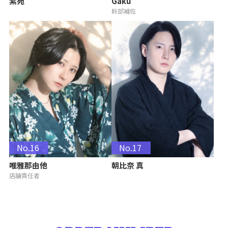
紫苑
Gaku
幹部補佐
No.16
No.17
唯雅那由他
朝比奈 真
店舗責任者