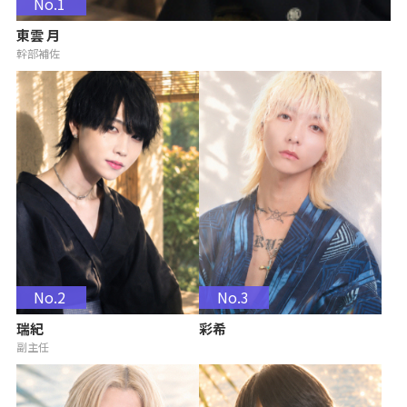
No.1
東雲 月
幹部補佐
No.2
No.3
瑞紀
彩希
副主任