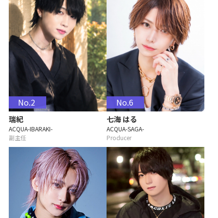
No.2
No.6
瑞紀
七海 はる
ACQUA-IBARAKI-
ACQUA-SAGA-
副主任
Producer