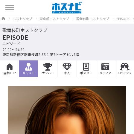
ホストクラブ
東京都ホストクラブ
歌舞伎町ホストクラブ
EPISODE
歌舞伎町ホストクラブ
EPISODE
エピソード
20:00～24:30
東京都新宿区歌舞伎町2-33-1 第6トーアビル6階
店舗TOP
キャスト
ナンバー
求人
ポスター
メディア
トピックス