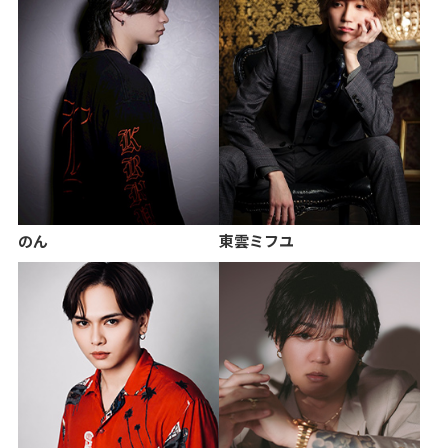
のん
東雲ミフユ