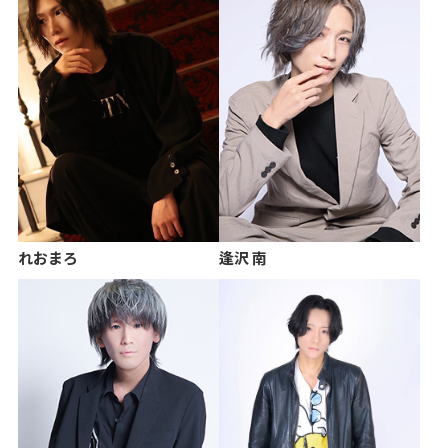
れおまろ
逢沢 南