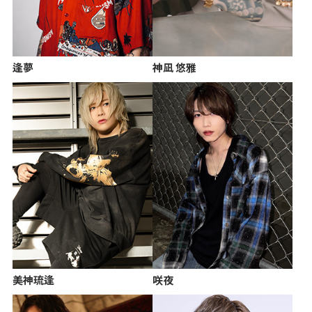
逢夢
神凪 悠雅
美神琉逢
咲夜