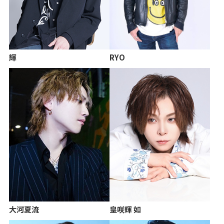
輝
RYO
大河夏流
皇咲輝 如