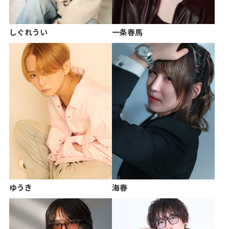
しぐれうい
一条春馬
ゆうき
海春