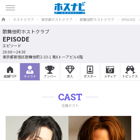
ホストクラブ
東京都ホストクラブ
歌舞伎町ホストクラブ
EPISODE
歌舞伎町ホストクラブ
EPISODE
エピソード
20:00～24:30
東京都新宿区歌舞伎町2-33-1 第6トーアビル6階
店舗TOP
キャスト
ナンバー
求人
ポスター
メディア
トピックス
CAST
在籍ホスト