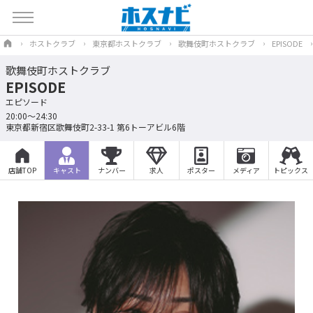
ホストクラブ
東京都ホストクラブ
歌舞伎町ホストクラブ
EPISODE
歌舞伎町ホストクラブ
EPISODE
エピソード
20:00～24:30
東京都新宿区歌舞伎町2-33-1 第6トーアビル6階
店舗TOP
キャスト
ナンバー
求人
ポスター
メディア
トピックス