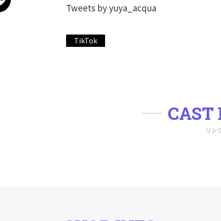
Tweets by yuya_acqua
TikTok
CAST 
リン