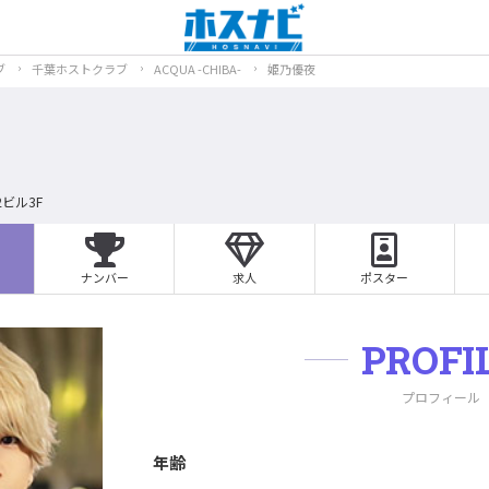
ブ
千葉ホストクラブ
ACQUA -CHIBA-
姫乃優夜
ビル3F
ナンバー
求人
ポスター
PROFI
プロフィール
年齢