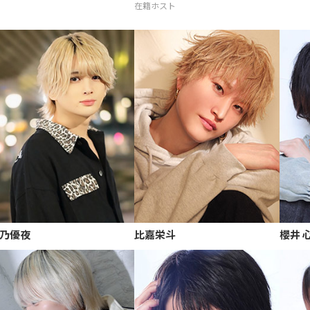
在籍ホスト
乃優夜
比嘉栄斗
櫻井 