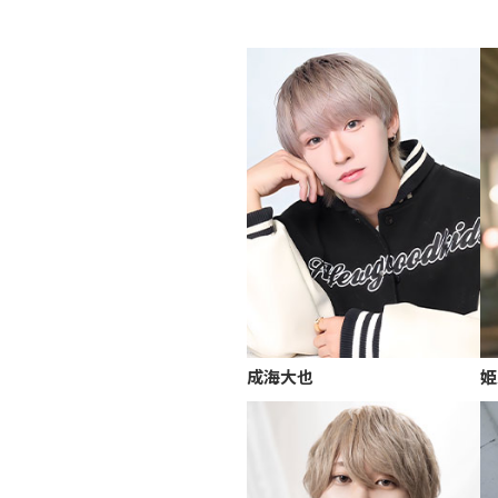
成海大也
姫