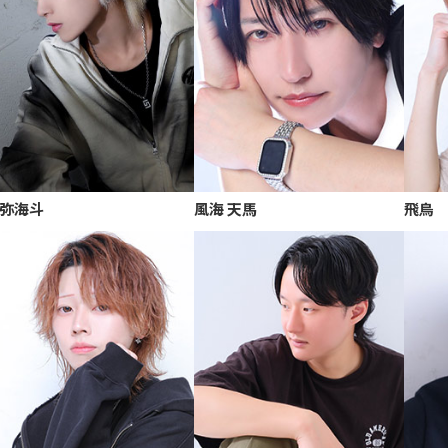
弥海斗
風海 天馬
飛鳥