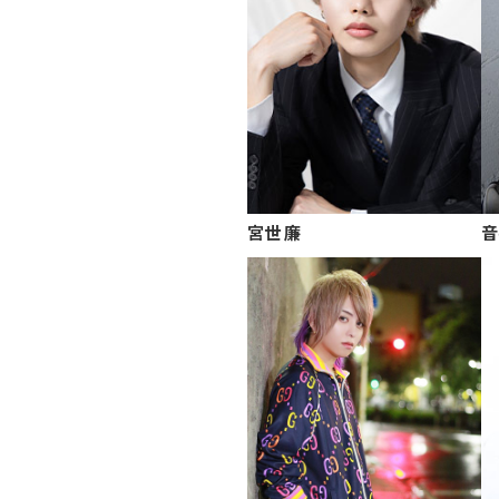
宮世 廉
音