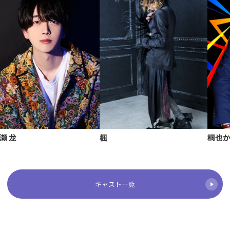
瀬 龙
楓
桐也
キャスト一覧