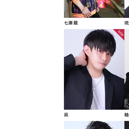
七瀬 龍
琉
凪
柚