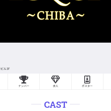
ビル3F
ナンバー
求人
ポスター
CAST