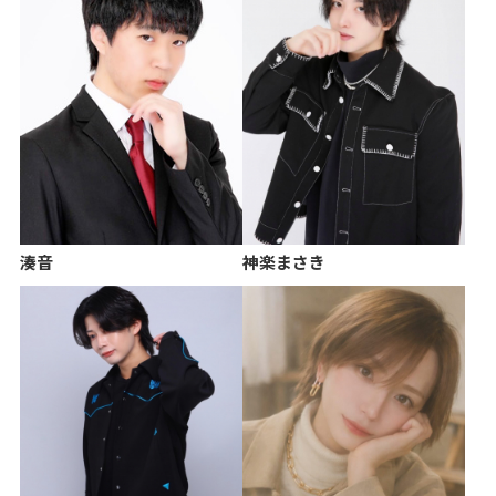
湊音
神楽まさき