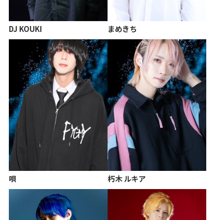
DJ KOUKI
まめきち
唄
朽木 ルキア