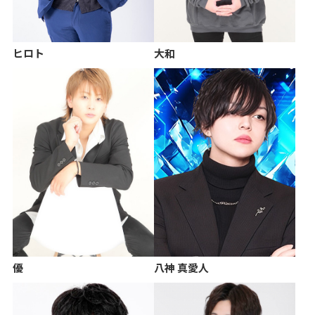
ヒロト
大和
優
八神 真愛人