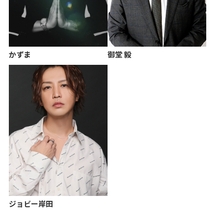
かずま
御堂 毅
ジョビー岸田