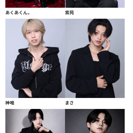
あくあくん。
紫苑
神唯
まさ