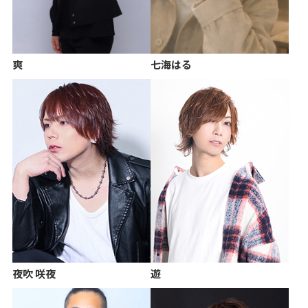
爽
七海はる
夜吹 咲夜
遊