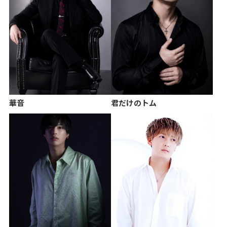
華音
君だけのトム