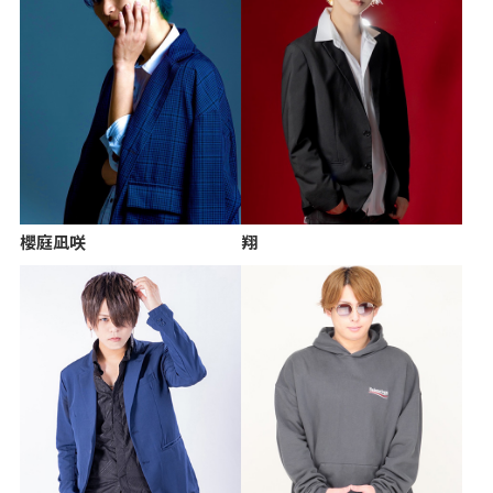
櫻庭凪咲
翔