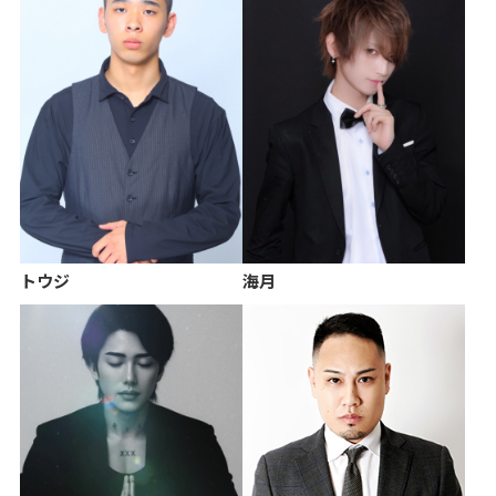
トウジ
海月