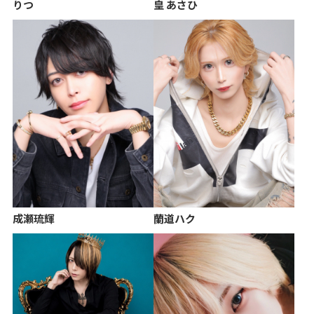
りつ
皇 あさひ
成瀬琉輝
蘭道ハク