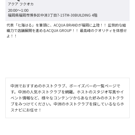
アクア フクオカ
20:00〜1:00
福岡県福岡市博多区中洲3丁目7-15TM-30BUILDING 4階
代表「七海はる」を筆頭に、ACQUA BRANDが福岡に上陸！！ 圧倒的な組
織力で店舗展開を進めるACQUA GROUP！！ 最高峰のクオリティを体感せ
よ！！
中洲でおすすめのホストクラブ、ボーイズバーの一覧ページで
す。中洲の人気ホストクラブを網羅。ホストのスタジオ写真やイ
ベント情報など、様々なコンテンツからあなた好みのホストクラ
ブをみつけてください。中洲のホストクラブを探しているならホ
スナビにお任せ！