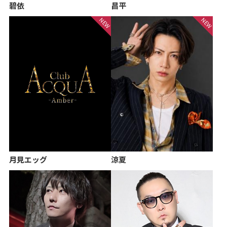
碧依
昌平
月見エッグ
涼夏