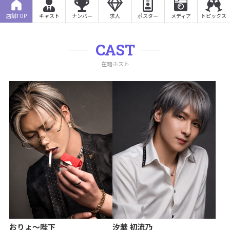
店舗TOP
キャスト
ナンバー
求人
ポスター
メディア
トピックス
CAST
在籍ホスト
おりょ〜陛下
汐華 初流乃