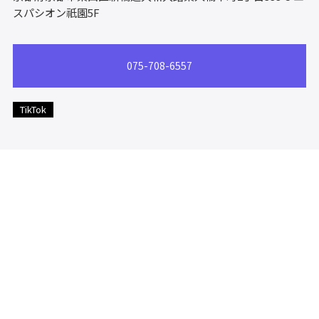
スパシオン祇園5F
075-708-6557
TikTok