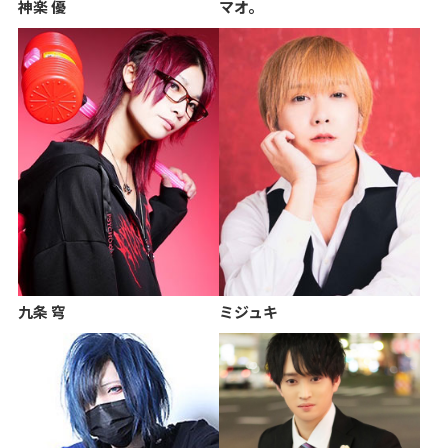
神楽 優
マオ。
九条 穹
ミジュキ