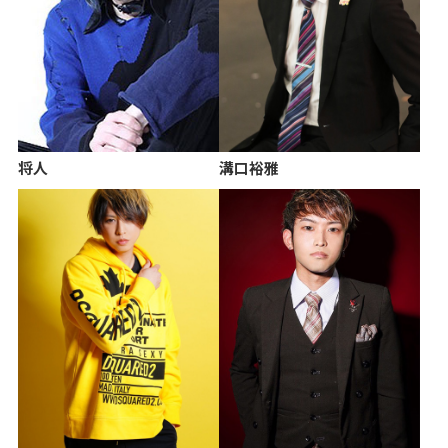
将人
溝口裕雅