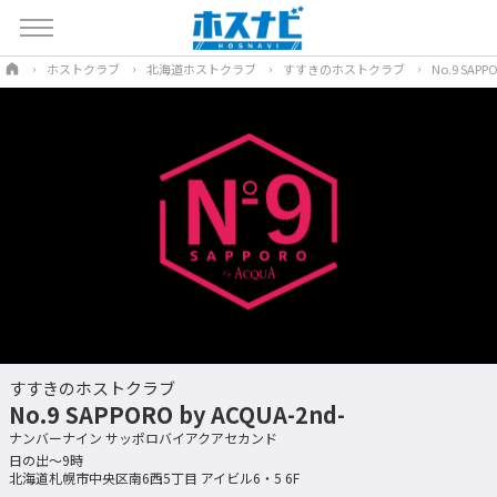
ホストクラブ
北海道ホストクラブ
すすきのホストクラブ
No.9 SAPP
すすきのホストクラブ
No.9 SAPPORO by ACQUA-2nd-
ナンバーナイン サッポロバイアクアセカンド
日の出〜9時
北海道札幌市中央区南6西5丁目 アイビル6・5 6F