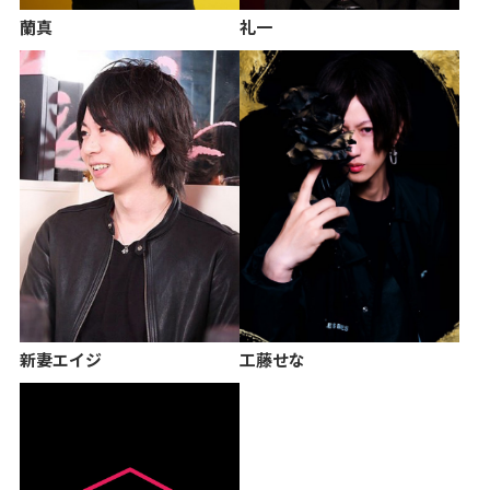
蘭真
礼一
新妻エイジ
工藤せな