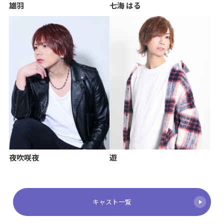
雄羽
七海 はる
夜吹咲夜
遊
キャスト一覧