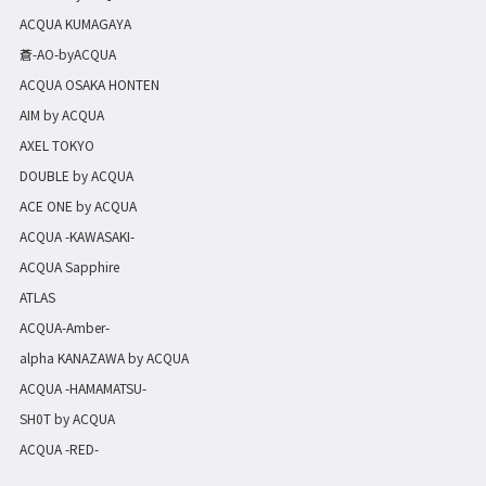
ACQUA KUMAGAYA
蒼-AO-byACQUA
ACQUA OSAKA HONTEN
AIM by ACQUA
AXEL TOKYO
DOUBLE by ACQUA
ACE ONE by ACQUA
ACQUA -KAWASAKI-
ACQUA Sapphire
ATLAS
ACQUA-Amber-
alpha KANAZAWA by ACQUA
ACQUA -HAMAMATSU-
SH0T by ACQUA
ACQUA -RED-