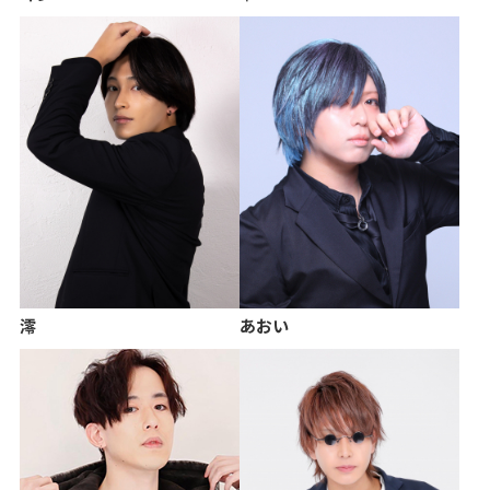
澪
あおい