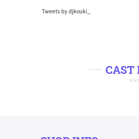
Tweets by djkouki_
CAST 
リン