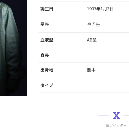
誕生日
1997年1月3日
星座
やぎ座
血液型
AB型
身長
出身地
熊本
タイプ
X
旧ツイッター