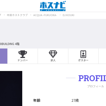
ブ
中洲ホストクラブ
ACQUA -FUKUOKA-
DJ KOUKI
UILDING 4階
ナンバー
求人
ポスター
PROFI
プロフィール
年齢
27歳