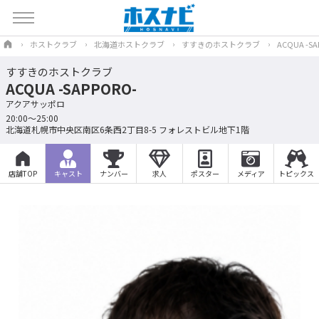
ホストクラブ
北海道ホストクラブ
すすきのホストクラブ
ACQUA -SA
すすきのホストクラブ
ACQUA -SAPPORO-
アクアサッポロ
20:00～25:00
北海道札幌市中央区南区6条西2丁目8-5 フォレストビル地下1階
店舗TOP
キャスト
ナンバー
求人
ポスター
メディア
トピックス