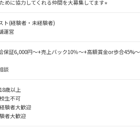
ために協力してくれる仲間を大募集してます⭐︎
ホスト(経験者・未経験者)
店舗運営
日給保証6,000円～+売上バック10％～+高額賞金or歩合45
応相談
18歳以上
校生不可
経験者大歓迎
験者大歓迎