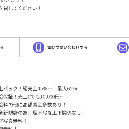
を貸してください！
する
電話で問い合わせする
売上バック！総売上45％～！最大65%
日給保証！売上0でも10,000円〜！
お給料の他に高額賞金多数あり！
完全新規店の為、理不尽な上下関係なし！
宣材写真無料！
名刺無料！