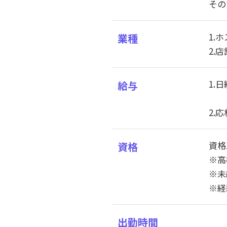
その
1.
業種
2.
1.
給与
2.
資格
資格
※高
※未
※経
出勤時間