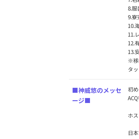
8.
9.
10
11
12
13
※移
タッ
初め
■神威悠のメッセ
ACQ
ージ■
ホス
日本