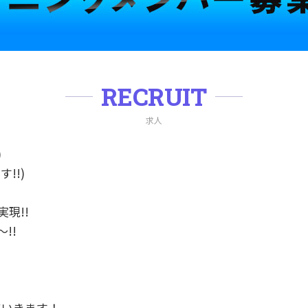
RECRUIT
求人
)
!!)
現!!
!!
ていきます！