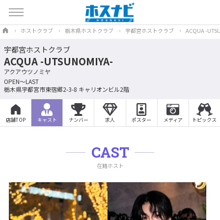
ホストクラブ
栃木県ホストクラブ
宇都宮ホストクラブ
ACQUA -UTS
宇都宮ホストクラブ
ACQUA -UTSUNOMIYA-
アクアウツノミヤ
OPEN～LAST
栃木県宇都宮市東宿郷2-3-8 キャリオンビル2階
店舗TOP
キャスト
ナンバー
求人
ポスター
メディア
トピックス
CAST
在籍ホスト