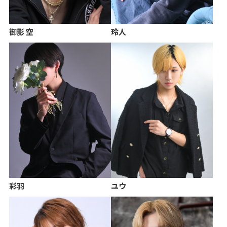
御影 空
玲人
彩羽
ユウ