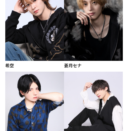
希空
蒼月セナ