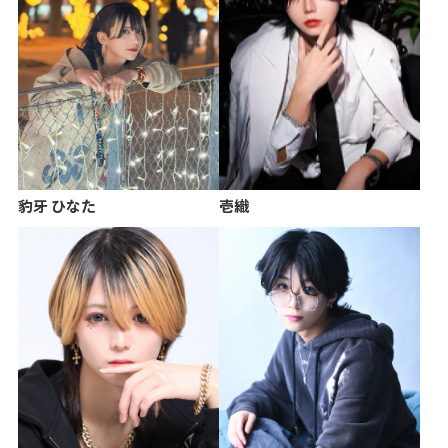
豹牙 ひなた
壱織