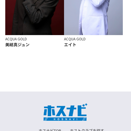
ACQUA GOLD
ACQUA GOLD
美結真ジュン
エイト
ホスナビTOP
ホストクラブを探す