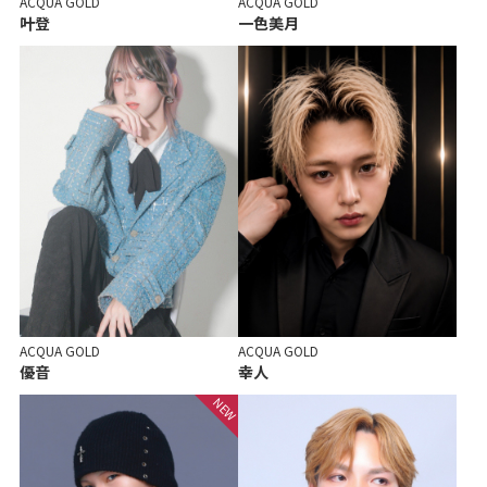
ACQUA GOLD
ACQUA GOLD
叶登
一色美月
ACQUA GOLD
ACQUA GOLD
優音
幸人