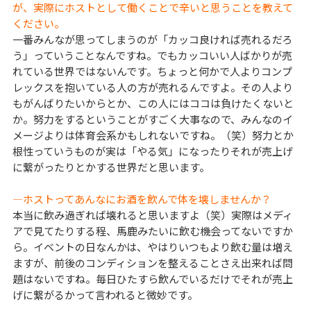
が、実際にホストとして働くことで辛いと思うことを教えて
ください。
一番みんなが思ってしまうのが「カッコ良ければ売れるだろ
う」っていうことなんですね。でもカッコいい人ばかりが売
れている世界ではないんです。ちょっと何かで人よりコンプ
レックスを抱いている人の方が売れるんですよ。その人より
もがんばりたいからとか、この人にはココは負けたくないと
か。努力をするということがすごく大事なので、みんなのイ
メージよりは体育会系かもしれないですね。（笑）努力とか
根性っていうものが実は「やる気」になったりそれが売上げ
に繋がったりとかする世界だと思います。
―ホストってあんなにお酒を飲んで体を壊しませんか？
本当に飲み過ぎれば壊れると思いますよ（笑）実際はメディ
アで見てたりする程、馬鹿みたいに飲む機会ってないですか
ら。イベントの日なんかは、やはりいつもより飲む量は増え
ますが、前後のコンディションを整えることさえ出来れば問
題はないですね。毎日ひたすら飲んでいるだけでそれが売上
げに繋がるかって言われると微妙です。