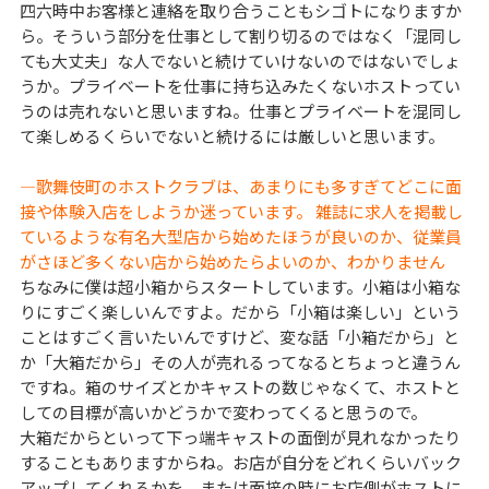
四六時中お客様と連絡を取り合うこともシゴトになりますか
ら。そういう部分を仕事として割り切るのではなく「混同し
ても大丈夫」な人でないと続けていけないのではないでしょ
うか。プライベートを仕事に持ち込みたくないホストってい
うのは売れないと思いますね。仕事とプライベートを混同し
て楽しめるくらいでないと続けるには厳しいと思います。
―歌舞伎町のホストクラブは、あまりにも多すぎてどこに面
接や体験入店をしようか迷っています。 雑誌に求人を掲載し
ているような有名大型店から始めたほうが良いのか、従業員
がさほど多くない店から始めたらよいのか、わかりません
ちなみに僕は超小箱からスタートしています。小箱は小箱な
りにすごく楽しいんですよ。だから「小箱は楽しい」という
ことはすごく言いたいんですけど、変な話「小箱だから」と
か「大箱だから」その人が売れるってなるとちょっと違うん
ですね。箱のサイズとかキャストの数じゃなくて、ホストと
しての目標が高いかどうかで変わってくると思うので。
大箱だからといって下っ端キャストの面倒が見れなかったり
することもありますからね。お店が自分をどれくらいバック
アップしてくれるかを、または面接の時にお店側がホストに