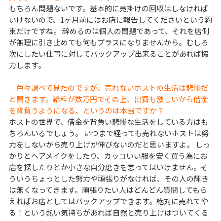
もちろん問題ないです。基本的に売掛けの回収はしなければ
いけないので、1ヶ月前にはお店に報告してくださいという約
束だけですね。 辞めるのは個人の問題であって、それを店側
が無理に引き止めても何もプラスになりませんから。むしろ
次にしたい仕事に対してバックアップ出来ることがあれば協
力します。
―色々調べて見たのですが、売れないホストの生活は悲惨だ
と聞きます。給料が数万円でその上、出費も激しいから借金
を背負うようになる、というのは本当ですか？
ホストの世界で、借金を背負い悲惨な生活をしている方はも
ちろんいるでしょう。 いつまで経っても売れないホストは努
力をしないから売り上げが伸びないのだと思いますよ。 しっ
かりとヘアメイクをしたり、カッコいい服を安く買う為にお
店を探したりとか小さな自分磨きを怠ってはいけません。そ
ういうちょっとした努力や頑張りがなければ、その人の輝き
は無くなってきます。頑張りたい人はどんどん質問してもら
えればお店としてはバックアップできます。絶対に売れてや
る！という熱い気持ちがあれば自然と売り上げはついてくる