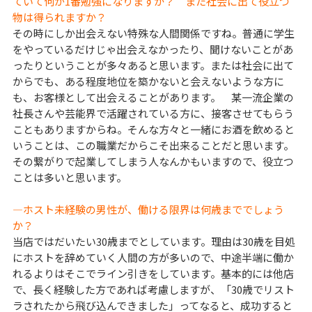
ていて何が1番勉強になりますか？ また社会に出て役立つ
物は得られますか？
その時にしか出会えない特殊な人間関係ですね。普通に学生
をやっているだけじゃ出会えなかったり、聞けないことがあ
ったりということが多々あると思います。または社会に出て
からでも、ある程度地位を築かないと会えないような方に
も、お客様として出会えることがあります。 某一流企業の
社長さんや芸能界で活躍されている方に、接客させてもらう
こともありますからね。そんな方々と一緒にお酒を飲めると
いうことは、この職業だからこそ出来ることだと思います。
その繋がりで起業してしまう人なんかもいますので、役立つ
ことは多いと思います。
―ホスト未経験の男性が、働ける限界は何歳まででしょう
か？
当店ではだいたい30歳までとしています。理由は30歳を目処
にホストを辞めていく人間の方が多いので、中途半端に働か
れるよりはそこでライン引きをしています。基本的には他店
で、長く経験した方であれば考慮しますが、「30歳でリスト
ラされたから飛び込んできました」ってなると、成功すると