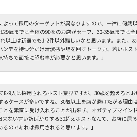
によって採用のターゲットが異なりますので、一律に何歳
9歳までは全体の90％のお店がセーフ、30-35歳までは全体
れ以上は新宿でも1-2件以外難しいかと思います。また、あ
ハンデを持つ分だけ清潔感や場を回すトーク力、若いホス
気持ちで面接に望む事が必要かと思います。」
して8-9人は採用されるホスト業界ですが、30歳を超えると
するケースが多いですね。30歳以上を店が避けたがる理由
ことを素直に受け入れることが出来ず、ネガティブマイン
出来ない言い訳ばかりする30超えホストなんて、お店に居
あるのであれば採用されると思います。」