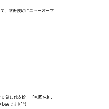
して、歌舞伎町にニューオープ
ツ＆貸し靴支給」「初回名刺、
です!(^^)!