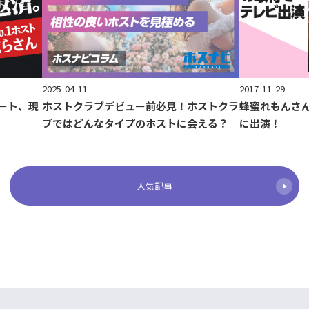
2017-11-29
2025-04-11
ート、現
蜂蜜れもんさ
ホストクラブデビュー前必見！ホストクラ
に出演！
ブではどんなタイプのホストに会える？
人気記事