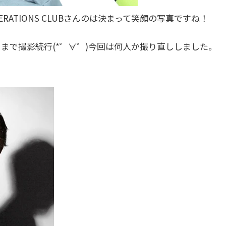
RATIONS CLUBさんのは決まって笑顔の写真ですね！
まで撮影続行(*゜∀゜)今回は何人か撮り直ししました。
。