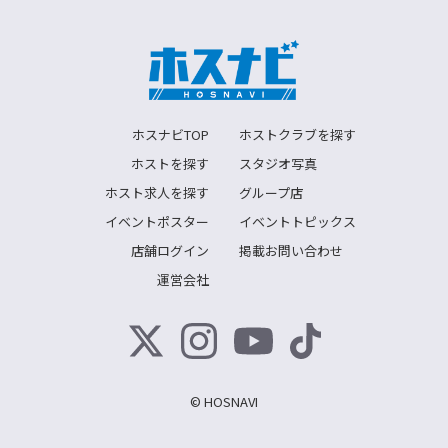
ホスナビTOP
ホストクラブを探す
ホストを探す
スタジオ写真
ホスト求人を探す
グループ店
イベントポスター
イベントトピックス
店舗ログイン
掲載お問い合わせ
運営会社
© HOSNAVI