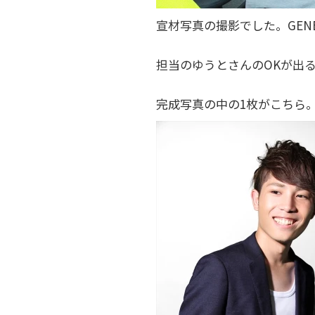
宣材写真の撮影でした。GENE
担当のゆうとさんのOKが出る
完成写真の中の1枚がこちら