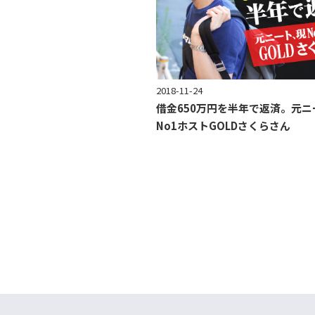
2018-11-24
借金650万円を半年で返済。元ニ
No1ホストGOLDさくらさん