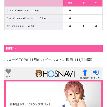
優勝
2位
3位
① ホスナビカバーホスト（11/1公開）
●
② グラビア&インタビューページ（11/1公開）
●
③ Y+広告モデル（11/15発売号）
●
●
●
特典①
ホスナビTOPの11月のカバーホストに採用（11/1公開）