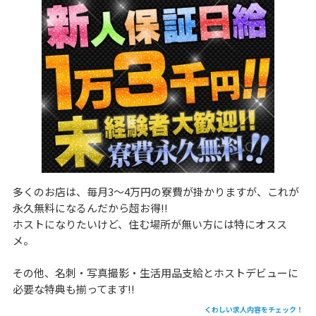
多くのお店は、毎月3～4万円の寮費が掛かりますが、これが
永久無料になるんだから超お得!!
ホストになりたいけど、住む場所が無い方には特にオスス
メ。
その他、名刺・写真撮影・生活用品支給とホストデビューに
必要な特典も揃ってます!!
くわしい求人内容をチェック！