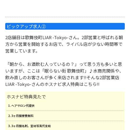
ピックアップ求人②
2店舗目は歌舞伎町LIAR -Tokyo-さん。2部営業と呼ばれる朝
方から営業を開始するお店で、ライバル店が少ない時間帯で
営業しています。
「朝から、お酒飲む人っているの？」って思う方も多いと思
いますが、ここは「眠らない街 歌舞伎町」♪水商売関係や、
飲み直しのお客さんが多く来店されます!!そんな2部営業店
LIAR -Tokyo-さんのホスナビ求人特典はこちら!!
ホスナビ特典見たで
1. ヘアサロン代提供
2. 3ヶ月間寮費無料
3. 3ヶ月間名刺、宣材写真代支給