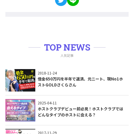
TOP NEWS
人気記事
2018-11-24
借金650万円を半年で返済。元ニート、現No1ホ
ストGOLDさくらさん
2025-04-11
ホストクラブデビュー前必見！ホストクラブでは
どんなタイプのホストに会える？
2017-11-29