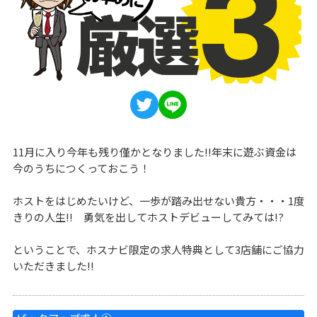
11月に入り今年も残り僅かとなりました!!年末に遊ぶ資金は
今のうちにつくっておこう！
ホストをはじめたいけど、一歩が踏み出せない貴方・・・1度
きりの人生!! 勇気を出してホストデビューしてみては!?
ということで、ホスナビ限定の求人特典として3店舗にご協力
いただきました!!