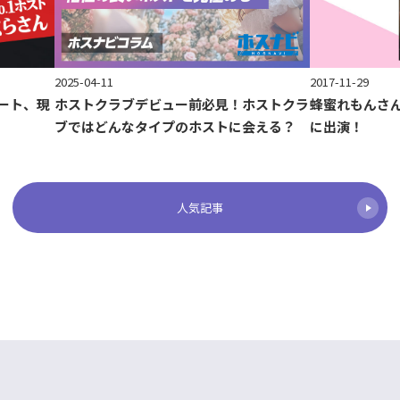
2017-11-29
2025-04-11
ート、現
蜂蜜れもんさ
ホストクラブデビュー前必見！ホストクラ
に出演！
ブではどんなタイプのホストに会える？
人気記事