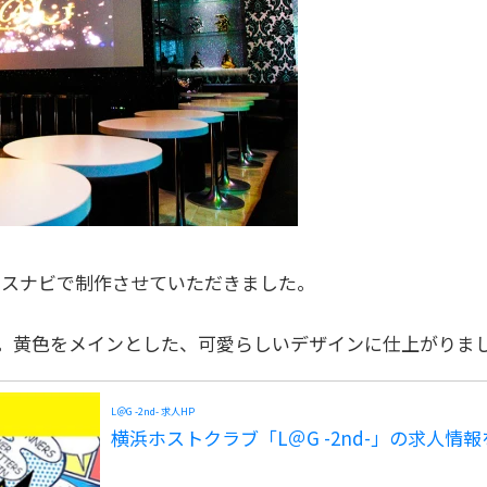
ホスナビで制作させていただきました。
。黄色をメインとした、可愛らしいデザインに仕上がりました
L＠G -2nd- 求人HP
横浜ホストクラブ「L＠G -2nd-」の求人情