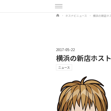
ホスナビニュース
横浜の新店ホ
2017-05-22
横浜の新店ホスト
ニュース