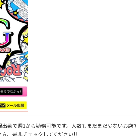
、私服出勤で週1から勤務可能です。人数もまだまだ少ないお
い方、是非チェックしてください!!