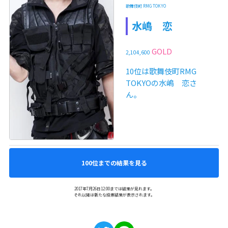
歌舞伎町 RMG TOKYO
水嶋 恋
GOLD
2,104,600
10位は歌舞伎町RMG
TOKYOの水嶋 恋さ
ん。
100位までの結果を見る
2017年7月26日12:00までは結果が見れます。
それ以降は新たな投票結果が表示されます。