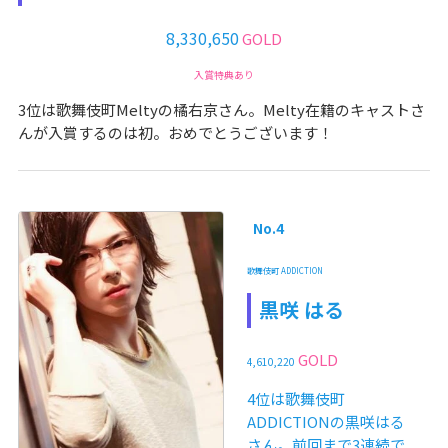
8,330,650
GOLD
入賞特典あり
3位は歌舞伎町Meltyの橘右京さん。Melty在籍のキャストさ
んが入賞するのは初。おめでとうございます！
No.4
歌舞伎町 ADDICTION
黒咲 はる
GOLD
4,610,220
4位は歌舞伎町
ADDICTIONの黒咲はる
さん。前回まで3連続で