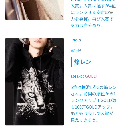
入賞。入賞は逃すが4位
にランクする安定の実
力を発揮。再び入賞す
る力は充分あり。
No.5
横浜 L＠G
焔レン
GOLD
3,913,400
5位は横浜L＠Gの焔レン
さん。前回の順位から1
ランクアップ！GOLD数
も100万GOLDアップ。
あともう少しで入賞が
見えてきそう。