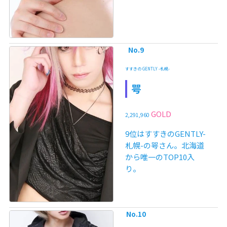
No.9
すすきの GENTLY -札幌-
咢
GOLD
2,291,960
9位はすすきのGENTLY-
札幌-の咢さん。北海道
から唯一のTOP10入
り。
No.10