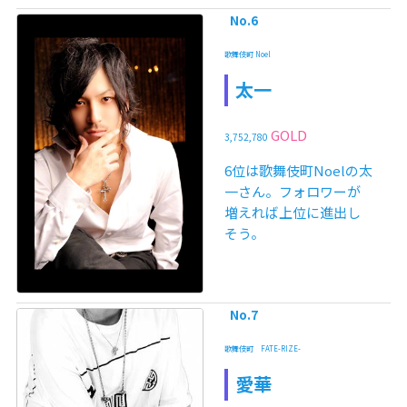
No.6
歌舞伎町 Noel
太一
GOLD
3,752,780
6位は歌舞伎町Noelの太
一さん。フォロワーが
増えれば上位に進出し
そう。
No.7
歌舞伎町 FATE-RIZE-
愛華