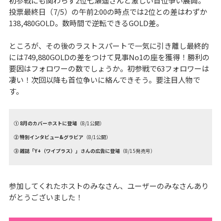
初参戦にも関わらず2位七瀬遥さんと激しい首位争い展開。
投票最終日（7/5）の午前2:00の時点では2位との差はわずか
138,480GOLD。数時間で逆転できるGOLD差。
ところが、その後のラストスパートで一気に引き離し最終的
には749,880GOLDの差をつけて見事No1の座を獲得！勝利の
要因はフォロワーの数でしょうか。初参戦で63フォロワーは
凄い！次回以降も首位争いに絡んできそう。要注目人物で
す。
① 8月のカバーホストに登場
（8/1公開）
② 特別インタビュー&グラビア
（8/1公開）
③ 雑誌「Y+（ワイプラス）」さんの広告に登場
（8/15発売号）
参加してくれたホストのみなさん、ユーザーのみなさんあり
がとうございました！