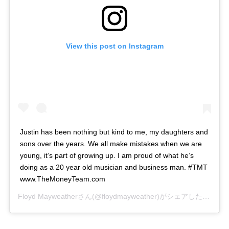
View this post on Instagram
Justin has been nothing but kind to me, my daughters and
sons over the years. We all make mistakes when we are
young, it’s part of growing up. I am proud of what he’s
doing as a 20 year old musician and business man. #TMT
www.TheMoneyTeam.com
Floyd Mayweather
さん(@floydmayweather)がシェアした投稿 -
2