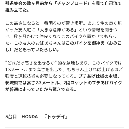
引退集会の数ヶ月前から「チャンプロード」を見て自己流で
組み立てた。
この高さになると一番困るのが置き場所。あまり仲の良く無
かった友人宅に「大きな倉庫がある」という情報を聞きつ
け、数ヶ月かけて仲良くなりこのバイクを置かせてもらっ
た。この友人のおばあちゃんは
このバイクを御神輿（おみこ
し）だと思っていたらしい。
"どれだけ高さを出せるか" 的な意地もあり、このバイクでは
1.8メートルまで高さを出した。もちろん上げれば上げるほど
強度と運転技術も必要になってくる。
ブチあげ仕様の本場、
茨城県では高さ2.3メートル、2段ロケットのブチあげバイク
が普通に走っていたから驚きである。
5台目 HONDA 『トゥデイ』