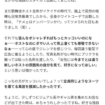
ながらも独自のスタイルで出勤してましたね。
まだ歌舞伎ホスト全体がイケイケの時代で、路上で突然の喧
嘩も日常茶飯事でしたから、全身ホワイトコーデで出勤した
時は、「テメェはナンバーワンか!?」ってツメられた日もあ
りました（笑）。
それでも
皆んなオシャレすればもっとカッコいいのにな
ぁ……ホストなのにダサい人って売上凄くても尊敬できない
なぁ……
って心の底でジレンマを感じつつ、毎回違う髪型で
広告に載るようにしたり、写真名刺がない時代にプリクラを
撮っては貼った名刺を渡したり、「女性には
今までとは違う
新しいホストの雰囲気の自分を見て、好きになってほしい
」
という思いは強かったです。
こっちの方がカッコいいでしょ？って
全員同じようなスーツ
を着てる風習を撲滅したかったです
。
ちょうど、少しずつビジュアル系やギャル男を集めたお店な
どが出てきた時は、めちゃうれしかったですね。好きな独自