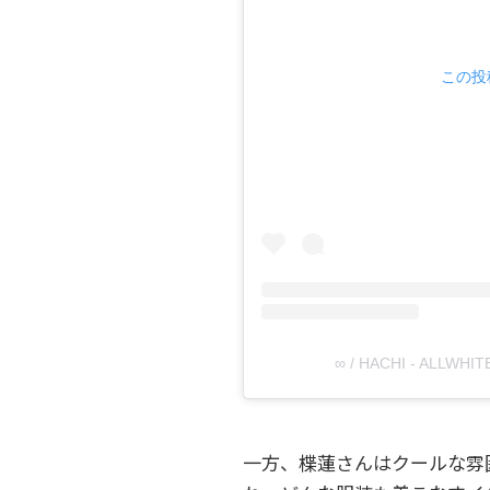
この投稿
∞ / HACHI - ALLWH
一方、楪蓮さんはクールな雰