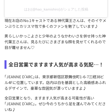
はお(@hao_kamishiro)がシェアした投稿
現在お店のNo.1キャストである神代葉王さんは、そのイケメ
ンぶりとカリスマ性で多くのファンを魅了しています♪
男らしいかっこよさと少年のようなかわいさを併せ持った神
代葉王さんは、見るたびにさまざまな顔を見せてくれるので
目が離せません♡
全日営業でますます人気が高まる気配…！
｢JEANNE D'ARC｣は、東京都新宿区歌舞伎町1-6-7三経38ビ
ル4Fに位置しています。店内は白を基調とした高級感あふれ
るデザインで、豪華な雰囲気が漂っていますよ♪
全日営業となり、ますます人気が高まる可能性が高い
｢JEANNE D'ARC｣。ぜひ今のうちから足を運んでみてくださ
いね♪