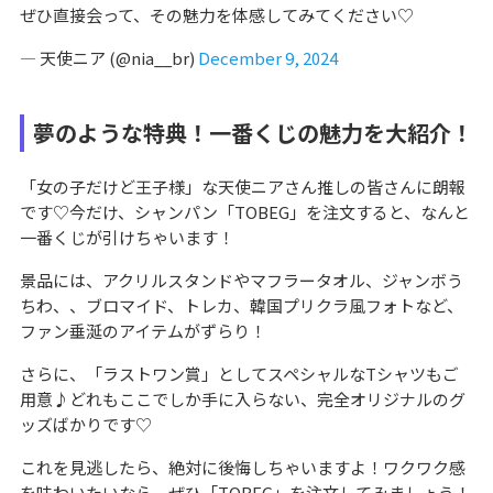
ぜひ直接会って、その魅力を体感してみてください♡
— 天使ニア (@nia__br)
December 9, 2024
夢のような特典！一番くじの魅力を大紹介！
「女の子だけど王子様」な天使ニアさん推しの皆さんに朗報
です♡今だけ、シャンパン「TOBEG」を注文すると、なんと
一番くじが引けちゃいます！
景品には、アクリルスタンドやマフラータオル、ジャンボう
ちわ、、ブロマイド、トレカ、韓国プリクラ風フォトなど、
ファン垂涎のアイテムがずらり！
さらに、「ラストワン賞」としてスペシャルなTシャツもご
用意♪どれもここでしか手に入らない、完全オリジナルのグ
ッズばかりです♡
これを見逃したら、絶対に後悔しちゃいますよ！ワクワク感
を味わいたいなら、ぜひ「TOBEG」を注文してみましょう！