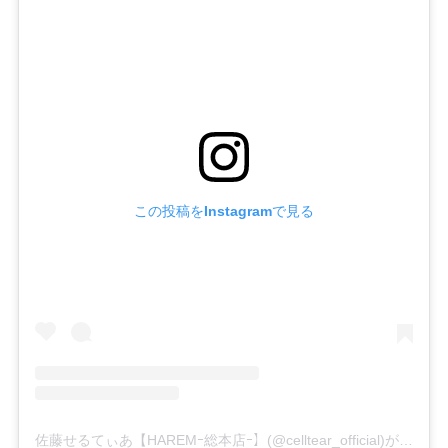
この投稿をInstagramで見る
佐藤せるてぃあ【HAREMｰ総本店ｰ】(@celltear_official)がシェアした投稿