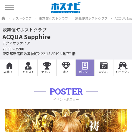
ホストクラブ
東京都ホストクラブ
歌舞伎町ホストクラブ
ACQUA Sap
歌舞伎町ホストクラブ
ACQUA Sapphire
アクアサファイア
20:00～25:00
東京都新宿区歌舞伎町2-22-13 ADビル地下1階
店舗TOP
キャスト
ナンバー
求人
ポスター
メディア
トピックス
POSTER
イベントポスター