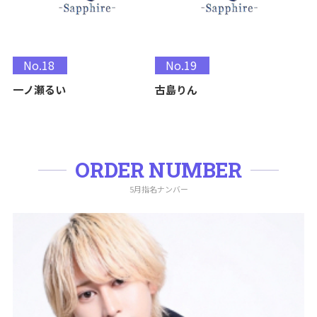
No.18
No.19
一ノ瀬るい
古島りん
ORDER NUMBER
5月指名ナンバー