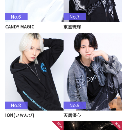
No.6
No.7
CANDY MAGIC
東雲琉輝
No.8
No.9
ION(いおんぴ)
天馬優心