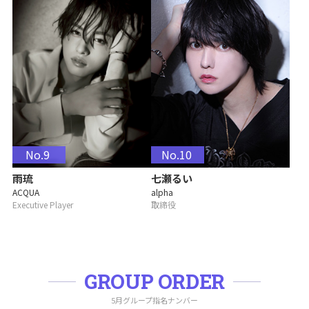
No.9
No.10
雨琉
七瀬るい
ACQUA
alpha
Executive Player
取締役
GROUP ORDER
5月グループ指名ナンバー