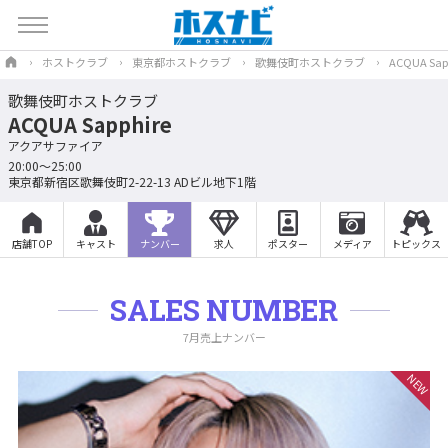
ホストクラブ
東京都ホストクラブ
歌舞伎町ホストクラブ
ACQUA Sap
歌舞伎町ホストクラブ
ACQUA Sapphire
アクアサファイア
20:00～25:00
東京都新宿区歌舞伎町2-22-13 ADビル地下1階
店舗TOP
キャスト
ナンバー
求人
ポスター
メディア
トピックス
SALES NUMBER
7月売上ナンバー