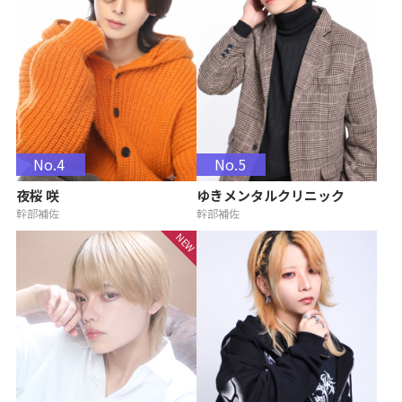
No.4
No.5
夜桜 咲
ゆきメンタルクリニック
幹部補佐
幹部補佐