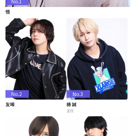
No.1
悟
No.2
No.3
友唏
祷 誠
主任