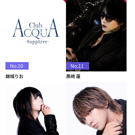
No.10
No.11
錦城りお
黒崎 蓮