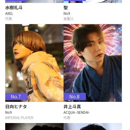
水樹礼斗
聖
AXEL
No9
代表
支配人
No.7
No.8
日向ヒナタ
井上斗真
No9
ACQUA -SENDAI-
IMPERIAL PLAYER
代表