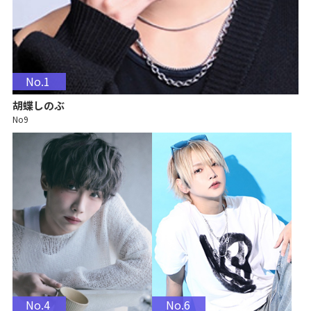
No.1
胡蝶しのぶ
No9
No.4
No.6