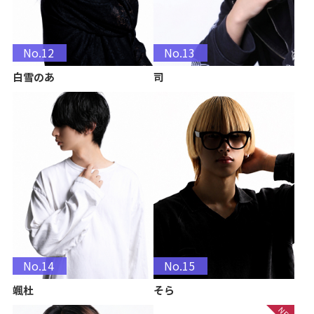
No.12
No.13
白雪のあ
司
No.14
No.15
颯杜
そら