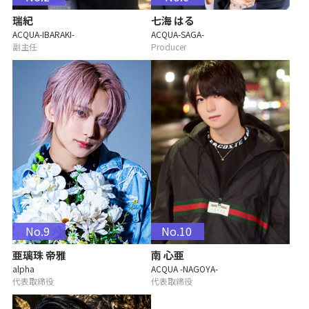
瑞紀
七海 はる
ACQUA-IBARAKI-
ACQUA-SAGA-
副主任
Producer
No.9
No.10
亜璃珠 帝雅
南 心亜
alpha
ACQUA -NAGOYA-
代表取締役
代表取締役