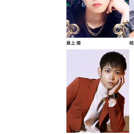
最上 優
結