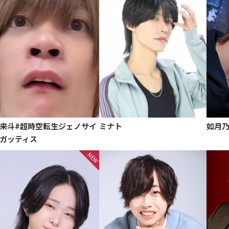
来斗#超時空転生ジェノサイ
ミナト
如月
ガッティス