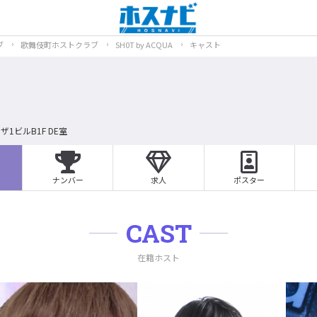
ブ
歌舞伎町ホストクラブ
SH0T by ACQUA
キャスト
ザ1ビルB1F DE室
ナンバー
求人
ポスター
CAST
在籍ホスト