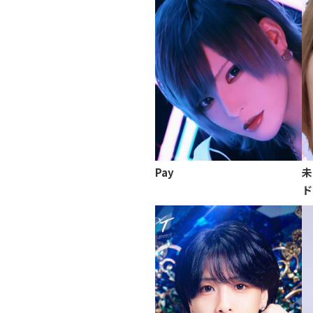
Pay
未
ド