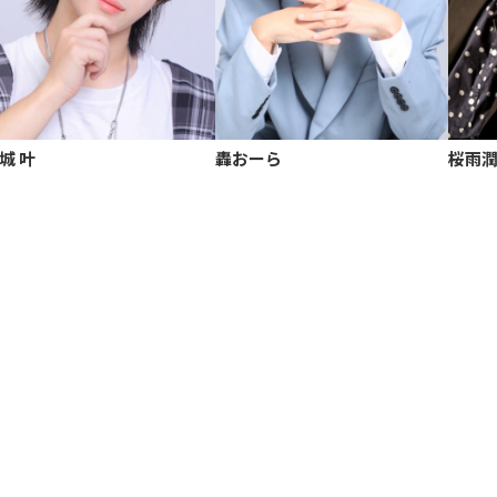
城 叶
轟おーら
桜雨