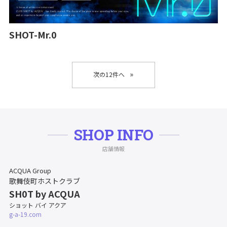
SHOT-Mr.0
»
SHOP INFO
店舗情報
ACQUA Group
歌舞伎町ホストクラブ
SH0T by ACQUA
ショット バイ アクア
g-a-19.com