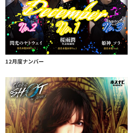
12月度ナンバー