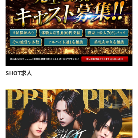
SHOT求人