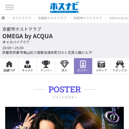
ホストクラブ
京都府ホストクラブ
京都市ホストクラブ
OMEGA by A
京都市ホストクラブ
OMEGA by ACQUA
オメガバイアクア
20:00～25:00
京都府京都市東山区八坂新地清本町353-1 花見小路ビル7F
店舗TOP
キャスト
ナンバー
求人
ポスター
メディア
トピックス
POSTER
イベントポスター