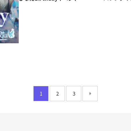
»
1
2
3