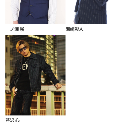
一ノ瀬 咲
園崎彩人
芹沢 心