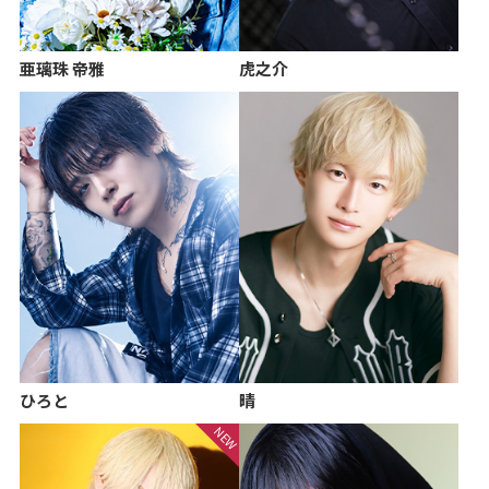
亜璃珠 帝雅
虎之介
ひろと
晴