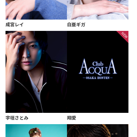
成宮レイ
白亜ギガ
宇垣さとみ
翔愛