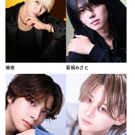
優夜
葛城みさと