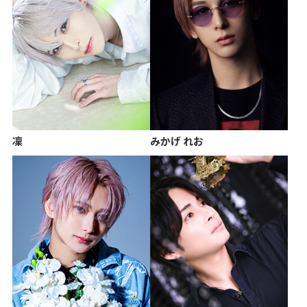
凜
みかげ れお