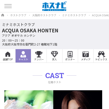
ホストクラブ
大阪府ホストクラブ
ミナミホストクラブ
ACQUA OSAK
ミナミホストクラブ
ACQUA OSAKA HONTEN
アクア オオサカ ホンテン
20：00～25：00
大阪府大阪市宗右衛門町2-27 椿館地下1階
店舗TOP
キャスト
ナンバー
求人
ポスター
メディア
トピックス
CAST
在籍ホスト