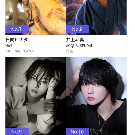
No.7
No.8
日向ヒナタ
井上斗真
No9
ACQUA -SENDAI-
IMPERIAL PLAYER
代表
No.9
No.10