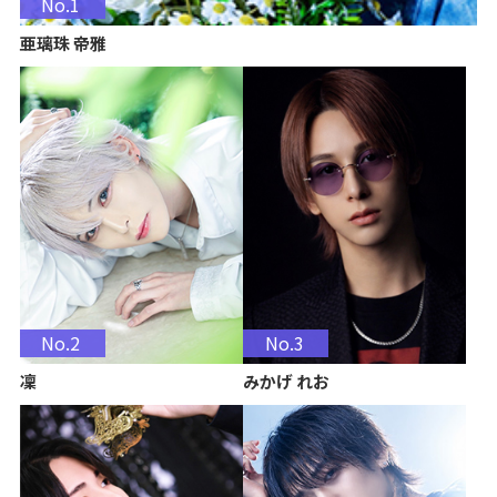
No.1
亜璃珠 帝雅
No.2
No.3
凜
みかげ れお