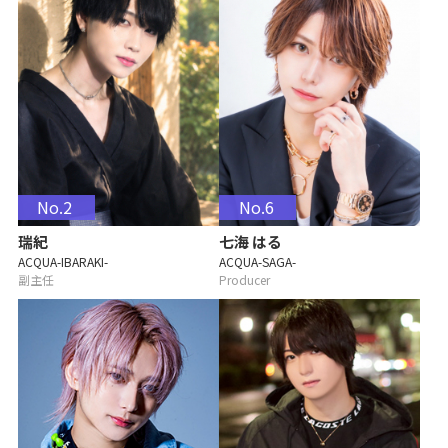
No.2
No.6
瑞紀
七海 はる
ACQUA-IBARAKI-
ACQUA-SAGA-
副主任
Producer