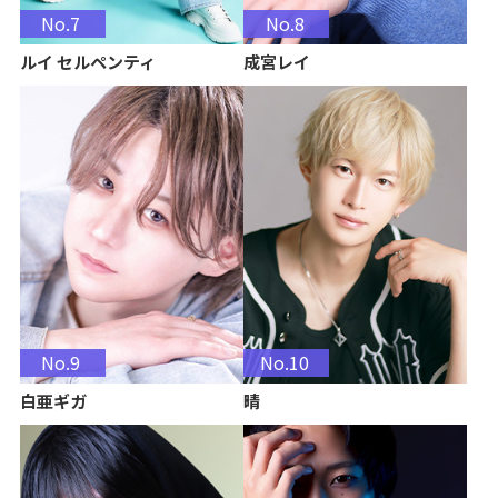
No.7
No.8
ルイ セルペンティ
成宮レイ
No.9
No.10
白亜ギガ
晴