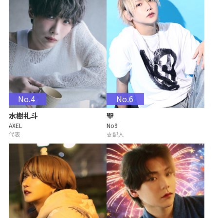
No.4
No.6
水樹礼斗
聖
AXEL
No9
代表
支配人