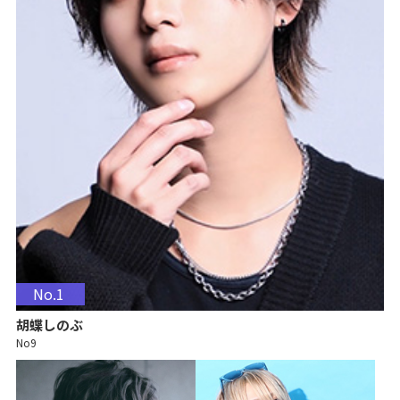
No.1
胡蝶しのぶ
No9