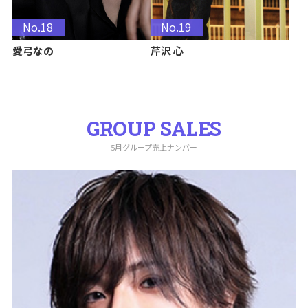
No.18
No.19
愛弓なの
芹沢 心
GROUP SALES
5月グループ売上ナンバー