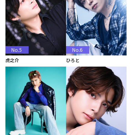
No.5
No.6
虎之介
ひろと