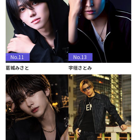
No.11
No.13
葛城みさと
宇垣さとみ