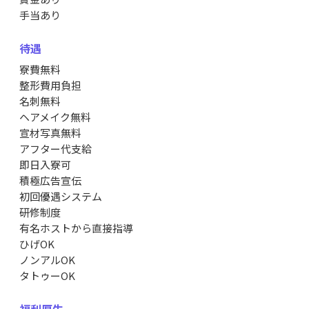
手当あり
待遇
寮費無料
整形費用負担
名刺無料
ヘアメイク無料
宣材写真無料
アフター代支給
即日入寮可
積極広告宣伝
初回優遇システム
研修制度
有名ホストから直接指導
ひげOK
ノンアルOK
タトゥーOK