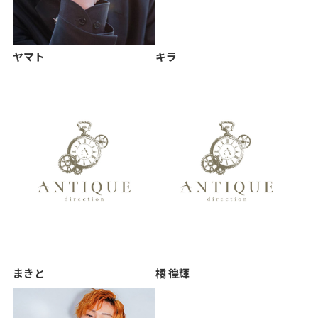
ヤマト
キラ
まきと
橘 徨輝