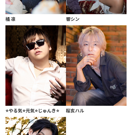
橘 凛
響シン
⭐️やる気⭐️元気⭐️じゅんき⭐
桜亥ハル