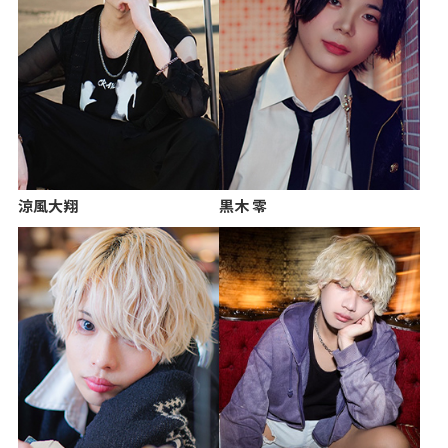
涼風大翔
黒木 零