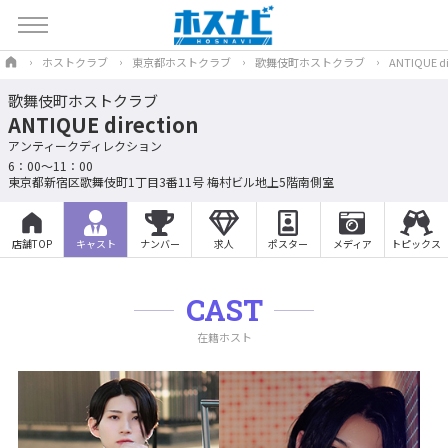
ホストクラブ
東京都ホストクラブ
歌舞伎町ホストクラブ
ANTIQUE di
歌舞伎町ホストクラブ
ANTIQUE direction
アンティークディレクション
6：00～11：00
東京都新宿区歌舞伎町1丁目3番11号 梅村ビル地上5階南側室
店舗TOP
キャスト
ナンバー
求人
ポスター
メディア
トピックス
CAST
在籍ホスト