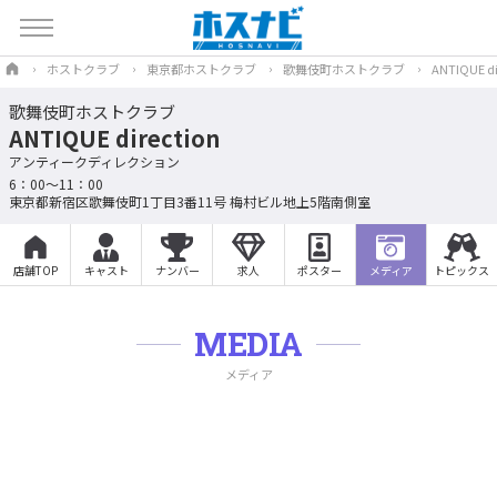
ホストクラブ
東京都ホストクラブ
歌舞伎町ホストクラブ
ANTIQUE di
歌舞伎町ホストクラブ
ANTIQUE direction
アンティークディレクション
6：00～11：00
東京都新宿区歌舞伎町1丁目3番11号 梅村ビル地上5階南側室
店舗TOP
キャスト
ナンバー
求人
ポスター
メディア
トピックス
MEDIA
メディア