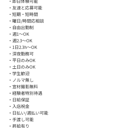
・即日体験可能
・友達と応募可能
・短期・短時間
・曜日/時間応相談
・自由出勤制
・週1～OK
・週2.3～OK
・1日2.3h～OK
・深夜勤務可
・平日のみOK
・土日のみOK
・学生歓迎
・ノルマ無し
・宣材撮影無料
・経験者特別待遇
・日給保証
・入店祝金
・日払い/週払い可能
・手渡し可能
・昇給有り