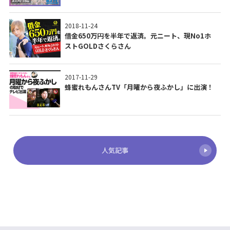
2018-11-24
借金650万円を半年で返済。元ニート、現No1ホ
ストGOLDさくらさん
2017-11-29
蜂蜜れもんさんTV「月曜から夜ふかし」に出演！
人気記事