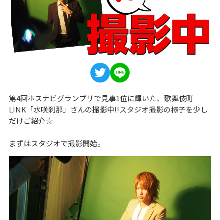
第4回ホスナビグランプリで見事1位に輝いた、歌舞伎町
LINK「水咲刹那」さんの撮影中!!スタジオ撮影の様子を少し
だけご紹介☆
まずはスタジオで撮影開始。