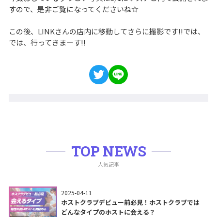
すので、是非ご覧になってくださいね☆
この後、LINKさんの店内に移動してさらに撮影です!!では、
では、行ってきまーす!!
TOP NEWS
人気記事
2025-04-11
ホストクラブデビュー前必見！ホストクラブでは
どんなタイプのホストに会える？